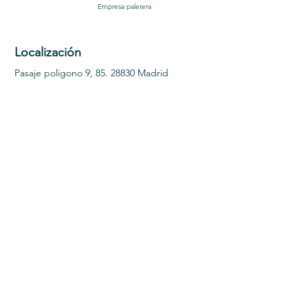
Empresa paletera
Localización
Pasaje poligono 9,
85. 28830
Madrid
Nuestro horario comercial es de 8:00 a 18:00
de lunes a viernes.
Consultas
Para cualquier consulta o duda llama al
0034
653183641
Info@paletsvillastilla.com
653183641